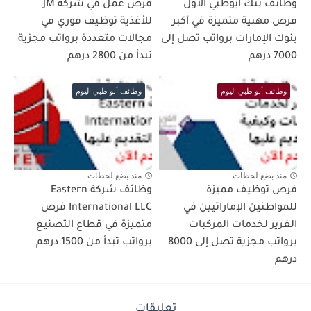
وظائف بنك أبوظبي الأول
فرص عمل في شركة JM
فرص مهنية متميزة في أكبر
للأغذية توظيف فوري في
بنوك الإمارات برواتب تصل إلى
مجالات متعددة برواتب مجزية
7000 درهم
تبدأ من 2800 درهم
وظائف أبو ظبي اليوم
وظائف أبو ظبي اليوم
منذ بضع لحظات
منذ بضع لحظات
فرص توظيف مميزة
وظائف شركة Eastern
للمواطنين الإماراتيين في
International LLC فرص
الغرير لخدمات المركبات
متميزة في قطاع التصنيع
برواتب مجزية تصل إلى 8000
برواتب تبدأ من 1500 درهم
درهم
تعليقات