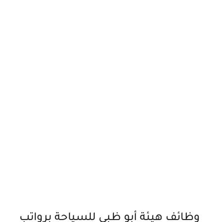
وظائف هيئة أبو ظبي للسياحة برواتب